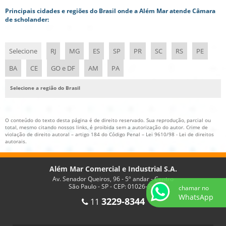
Principais cidades e regiões do Brasil onde a Além Mar atende Câmara
de scholander:
Selecione
RJ
MG
ES
SP
PR
SC
RS
PE
BA
CE
GO e DF
AM
PA
Selecione a região do Brasil
O conteúdo do texto desta página é de direito reservado. Sua reprodução, parcial ou
total, mesmo citando nossos links, é proibida sem a autorização do autor. Crime de
violação de direito autoral – artigo 184 do Código Penal –
Lei 9610/98 - Lei de direitos
autorais
.
Além Mar Comercial e Industrial S.A.
Av. Senador Queiros, 96 - 5º andar - Centro
São Paulo - SP - CEP: 01026-900
chamar no
WhatsApp
3229-8344
11